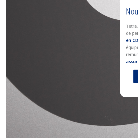
Nou
Tetra,
de pe
en CD
équip
rémun
assur