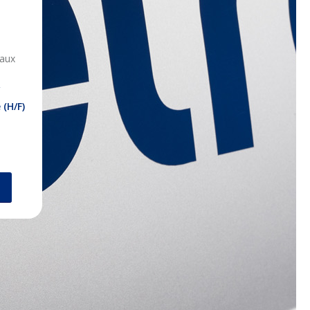
vaux
(H/F)