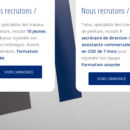
s recrutons /
Nous recrutons /
 spécialiste des travaux
Tetra, spécialiste des tra
inture, recrute
10 jeunes
de peinture, recrute
1
I
pour rejoindre ses
secrétaire de direction /
es techniques. Bonne
assistante commerciale 
ération,
formation
en CDD de 7 mois
pour
ée
.
rejoindre son équipe.
Formation assurée
.
VOIR L’ANNONCE
VOIR L’ANNONCE